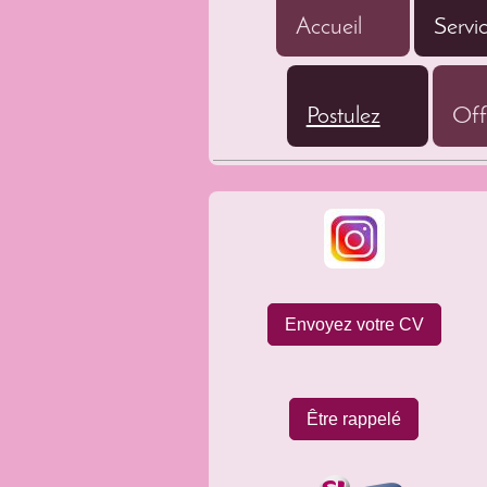
Accueil
Servi
Postulez
Off
Envoyez votre CV
Être rappelé